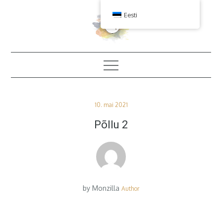
Skip
Eesti
to
content
Posted
10. mai 2021
on
Põllu 2
by
Monzilla
Author