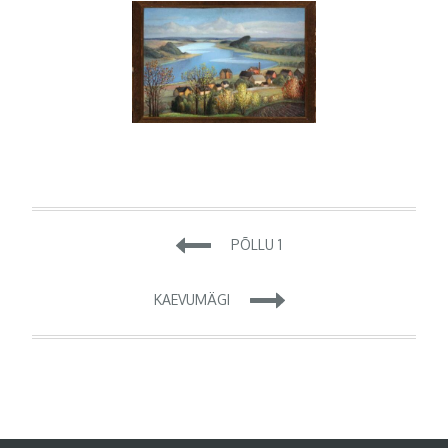
Navigeerimine
PÕLLU 1
KAEVUMÄGI