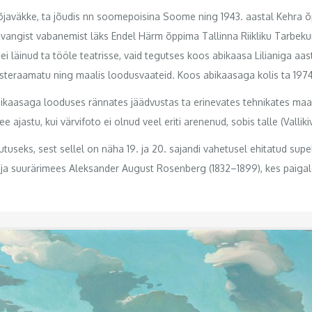
sõjaväkke, ta jõudis nn soomepoisina Soome ning 1943. aastal Kehra 
 vangist vabanemist läks Endel Härm õppima Tallinna Riikliku Tarbekun
, ei läinud ta tööle teatrisse, vaid tegutses koos abikaasa Lilianiga a
steraamatu ning maalis loodusvaateid. Koos abikaasaga kolis ta 1974. 
ikaasaga looduses rännates jäädvustas ta erinevates tehnikates maasti
jastu, kui värvifoto ei olnud veel eriti arenenud, sobis talle (Vallikiv
tuseks, sest sellel on näha 19. ja 20. sajandi vahetusel ehitatud sup
 ja suurärimees Aleksander August Rosenberg (1832–1899), kes paigaldas