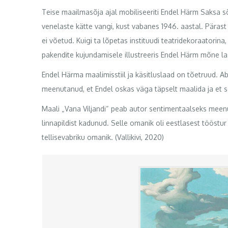
Teise maailmasõja ajal mobiliseeriti Endel Härm Saksa 
venelaste kätte vangi, kust vabanes 1946. aastal. Pärast
ei võetud. Kuigi ta lõpetas instituudi teatridekoraatorina
pakendite kujundamisele illustreeris Endel Härm mõne la
Endel Härma maalimisstiil ja käsitluslaad on tõetruud. Ab
meenutanud, et Endel oskas väga täpselt maalida ja et see a
Maali „Vana Viljandi“ peab autor sentimentaalseks meenu
linnapildist kadunud. Selle omanik oli eestlasest tööstur
tellisevabriku omanik. (Vallikivi, 2020)