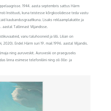
õppelaagrisse. 1944. aasta septembris sattus Härm
sti Instituuti, kuna teistesse kõrgkoolidesse teda vastu
astaid kaubandusgraafikuna. Lisaks reklaamplakatite ja
aastal Tallinnast Viljandisse.
kuvaateid, vanu taluhooneid ja lilli. Lilian on
i, 2020). Endel Härm suri 19. mail 1996. aastal Viljandis.
elmaja ning auruveskit. Auruveski on praeguseks
 linna esimese telefoniliini ning oli õlle- ja