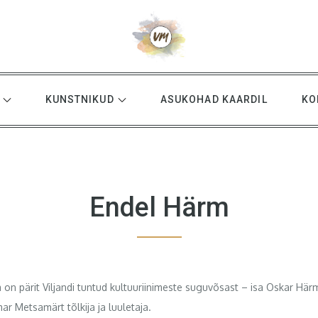
KUNSTNIKUD
ASUKOHAD KAARDIL
KO
Endel Härm
a on pärit Viljandi tuntud kultuuriinimeste suguvõsast – isa Oskar Här
r Metsamärt tõlkija ja luuletaja.