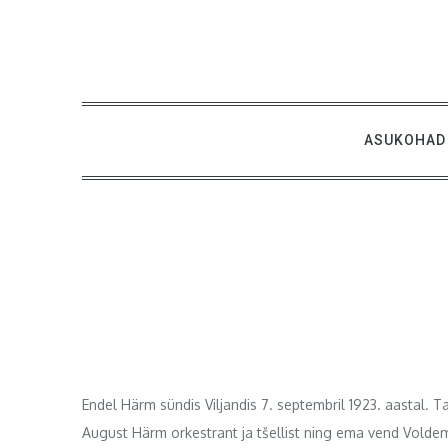
Skip
to
content
ASUKOHAD
Endel Härm sündis Viljandis 7. septembril 1923. aastal. T
August Härm orkestrant ja tšellist ning ema vend Voldema