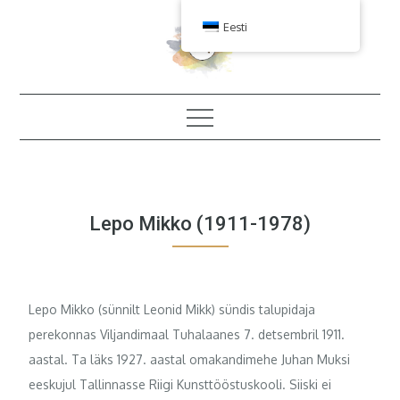
Skip
Eesti
to
content
Lepo Mikko (1911-1978)
Lepo Mikko (sünnilt Leonid Mikk) sündis talupidaja
perekonnas Viljandimaal Tuhalaanes 7. detsembril 1911.
aastal. Ta läks 1927. aastal omakandimehe Juhan Muksi
eeskujul Tallinnasse Riigi Kunsttööstuskooli. Siiski ei