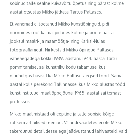
sobinud talle sealne kuivavõitu õpetus ning pärast kolme
aastat otsustas Mikko jätkata Tartus Pallases.
Et vanemad ei toetanud Mikko kunstiõpinguid, pidi
noormees tööl käima, pidades kolme ja poole aasta
jooksul maalri- ja maamõõtja- ning Karksi-Nuias
fotograafiametit. Nii kestsid Mikko õpingud Pallases
vaheaegadega kokku 1939. aastani. 1944. aasta Tartu
pommitamisel sai kunstniku kodu tabamuse, kus
muuhulgas hävisid ka Mikko Pallase-aegsed tööd. Samal
aastal kolis perekond Tallinnasse, kus Mikko alustas tööd
kunstiinstituudi maaliõppejõuna, 1965. aastal sai temast
professor.
Mikko maalimislaad oli eepiline ja talle sobisid kõige
rohkem arhailised teemad. Viljandi vaadetes ei ole Mikko
takerdunud detailidesse ega jäädvustanud lähivaateid, vaid