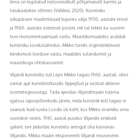
linna on kujutatud iseloomulikult põhjamaiselt karmis ja
tasakaalukas võtmes (Vallikivi, 2020). Kunstniku
isikupärane maalimislaad kujunes välja 1950. aastate teisel
ja 1960. aastate esimesel poolel, mil tal tekkis ka suurem
huvi monumentaalmaali vastu. Maastikumaalides avaldub
kunstniku looduslähedus. Mikko tundis ürginstinktiivset
kiindumust looduse vastu, maalides sulandumist ja
maastikuga ühtekasvamist.
Viljandi kunstiellu tuli Lepo Mikko tagasi 1960. aastail, olles
samal ajal kunstiinstituudis õppejõud ja seotud aktiivse
loometegevusega. Teda ajendas Viljandimaale tulema
igatsus lapsepõlvekodu järele, mida kunstnik küll tagasi ei
saanud, kuid suvila Loodis oli koht, kus Mikko enamiku oma
suvedest veetis. 1961. aastal puudus Viljandis endiselt
galerii, see pidurdas kunstielu arengut üha kasvavas
Viljandis. Mikko maale eksponeeriti Viljandi muuseumis