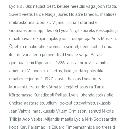
Lydia oli üks neljast õest, kellele meeldis väga joonistada.
Suved veetis ta õe Nadja juures Holstre lähedal, maalides
ümbruskonna loodust. Viljandi Linna Tütarlaste
Gümnaasiumis õppides oli Lydia Nirgil suureks eeskujuks ja
maailmavaate kujundajaks joonistusõpetaja Ants Murakin.
Õpetaja maalid olid koolimaja seintel, need köitsid oma
ilusate värvidega ja meeldisid Lydiale väga. Pärast
gümnaasiumi lõpetamist 1926. aastal proovis ta mitut
ametit nii Viljandis kui Tartus, kuid „süda kippus ikka
maalimise juurde“. 1927. aastal hakkas Lydia Ants
Murakinilt eratunde võtma ja seejärel asus ta Tartu
Kõrgemasse Kunstikooli Pallas. Lydia juhendajateks olid
üheksa-aastase stuudiumi jooksul ettevalmistusklassis
Jaan Vahtra, maaliklassis Villem Ormisson, samuti Nikolai
Triik ja Ado Vabbe. Viljandis maalis Lydia Nirk-Soosaar tihti
koos Karl Pärsimägi ja Eduard Timbermanniga portreesid