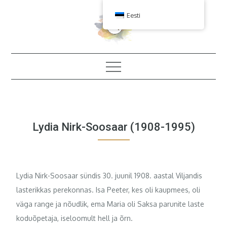
Skip
Eesti
to
content
Lydia Nirk-Soosaar (1908-1995)
Lydia Nirk-Soosaar sündis 30. juunil 1908. aastal Viljandis
lasterikkas perekonnas. Isa Peeter, kes oli kaupmees, oli
väga range ja nõudlik, ema Maria oli Saksa parunite laste
koduõpetaja, iseloomult hell ja õrn.