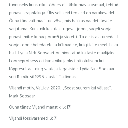
tunnuseks kunstniku töödes oli läbikumav alusmaal, tehtud
punase krapplakiga. Üks selliseid teoseid on varakevadel
Õuna tänavalt maalitud võsa, mis hakkas vaadet järvele
varjutama. Kunstnik kasutas tugevat joont, sageli sooja
punast, mitte kunagi oranži ja violetti. Ta eelistas tumedaid
sooje toone heledatele ja külmadele, kuigi talle meeldis ka
hall. Lydia Nirk-Soosaart on nimetatud ka laste maalijaks.
Loomeprotsess oli kunstniku jaoks tihti olulisem kui
lõppresultaat ning vaataja tagasiside. Lydia Nirk Soosaar
suri 11. märtsil 1995. aastal Tallinnas.
Viljandi motiiv, Vallikivi 2020. „Seest suurem kui väljast“,
Mark Soosaar
Õuna tänav, Viljandi maastik, lk 171
Viljandi lossivaremed, lk 71