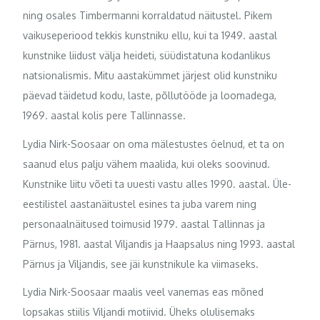
ning osales Timbermanni korraldatud näitustel. Pikem
vaikuseperiood tekkis kunstniku ellu, kui ta 1949. aastal
kunstnike liidust välja heideti, süüdistatuna kodanlikus
natsionalismis. Mitu aastakümmet järjest olid kunstniku
päevad täidetud kodu, laste, põllutööde ja loomadega,
1969. aastal kolis pere Tallinnasse.
Lydia Nirk-Soosaar on oma mälestustes öelnud, et ta on
saanud elus palju vähem maalida, kui oleks soovinud.
Kunstnike liitu võeti ta uuesti vastu alles 1990. aastal. Üle-
eestilistel aastanäitustel esines ta juba varem ning
personaalnäitused toimusid 1979. aastal Tallinnas ja
Pärnus, 1981. aastal Viljandis ja Haapsalus ning 1993. aastal
Pärnus ja Viljandis, see jäi kunstnikule ka viimaseks.
Lydia Nirk-Soosaar maalis veel vanemas eas mõned
lopsakas stiilis Viljandi motiivid. Üheks olulisemaks