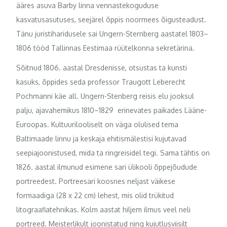
ääres asuva Barby linna vennastekoguduse
kasvatusasutuses, seejärel õppis noormees õigusteadust.
Tänu juristiharidusele sai Ungern-Sternberg aastatel 1803–
1806 tööd Tallinnas Eestimaa rüütelkonna sekretärina.
Sõitnud 1806. aastal Dresdenisse, otsustas ta kunsti
kasuks, õppides seda professor Traugott Leberecht
Pochmanni käe all. Ungern-Stenberg reisis elu jooksul
palju, ajavahemikus 1810–1829 erinevates paikades Lääne-
Euroopas. Kultuurilooliselt on väga olulised tema
Baltimaade linnu ja keskaja ehitismälestisi kujutavad
seepiajoonistused, mida ta ringreisidel tegi. Sama tähtis on
1826. aastal ilmunud esimene sari ülikooli õppejõudude
portreedest. Portreesari koosnes neljast väikese
formaadiga (28 x 22 cm) lehest, mis olid trükitud
litograafiatehnikas. Kolm aastat hiljem ilmus veel neli
portreed. Meisterlikult joonistatud ning kujutlusviisilt