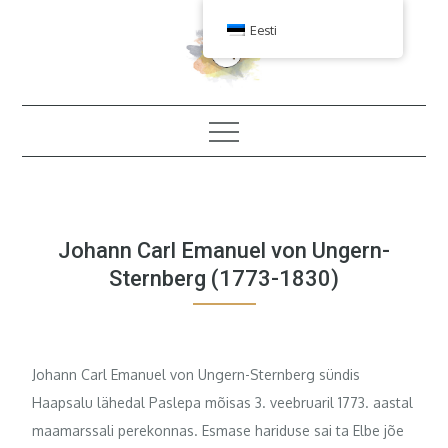
Skip
Eesti
to
content
Johann Carl Emanuel von Ungern-
Sternberg (1773-1830)
Johann Carl Emanuel von Ungern-Sternberg sündis
Haapsalu lähedal Paslepa mõisas 3. veebruaril 1773. aastal
maamarssali perekonnas. Esmase hariduse sai ta Elbe jõe