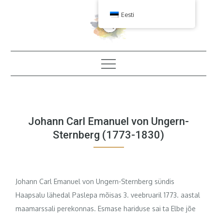
Skip
Eesti
to
content
Johann Carl Emanuel von Ungern-
Sternberg (1773-1830)
Johann Carl Emanuel von Ungern-Sternberg sündis
Haapsalu lähedal Paslepa mõisas 3. veebruaril 1773. aastal
maamarssali perekonnas. Esmase hariduse sai ta Elbe jõe