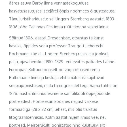
ääres asuva Barby linna vennastekoguduse
kasvatusasutuses, seejärel õppis noormees õigusteadust.
Tänu juristiharidusele sai Ungern-Sternberg aastatel 1803–
1806 tööd Tallinnas Eestimaa rüütelkonna sekretärina.
Sõitnud 1806. aastal Dresdenisse, otsustas ta kunsti
kasuks, õppides seda professor Traugott Leberecht
Pochmanni käe all. Ungern-Stenberg reisis elu jooksul
palju, ajavahemikus 1810–1829 erinevates paikades Lääne-
Euroopas. Kultuurilooliselt on väga olulised tema
Baltimaade linnu ja keskaja ehitismälestisi kujutavad
seepiajoonistused, mida ta ringreisidel tegi. Sama tähtis on
1826. aastal ilmunud esimene sari ülikooli õppejõudude
portreedest. Portreesari koosnes neljast väikese
formaadiga (28 x 22 cm) lehest, mis olid trükitud
litograafiatehnikas. Kolm aastat hiljem ilmus veel neli
portreed. Meisterlikult joonistatud ning kujutlusviisilt