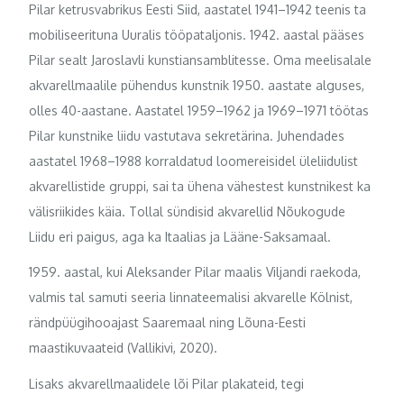
Pilar ketrusvabrikus Eesti Siid, aastatel 1941–1942 teenis ta
mobiliseerituna Uuralis tööpataljonis. 1942. aastal pääses
Pilar sealt Jaroslavli kunstiansamblitesse. Oma meelisalale
akvarellmaalile pühendus kunstnik 1950. aastate alguses,
olles 40-aastane. Aastatel 1959–1962 ja 1969–1971 töötas
Pilar kunstnike liidu vastutava sekretärina. Juhendades
aastatel 1968–1988 korraldatud loomereisidel üleliidulist
akvarellistide gruppi, sai ta ühena vähestest kunstnikest ka
välisriikides käia. Tollal sündisid akvarellid Nõukogude
Liidu eri paigus, aga ka Itaalias ja Lääne-Saksamaal.
1959. aastal, kui Aleksander Pilar maalis Viljandi raekoda,
valmis tal samuti seeria linnateemalisi akvarelle Kölnist,
rändpüügihooajast Saaremaal ning Lõuna-Eesti
maastikuvaateid (Vallikivi, 2020).
Lisaks akvarellmaalidele lõi Pilar plakateid, tegi