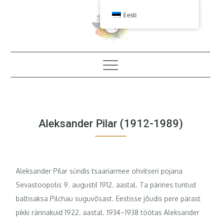
Skip
Eesti
to
content
Aleksander Pilar (1912-1989)
Aleksander Pilar sündis tsaariarmee ohvitseri pojana
Sevastoopolis 9. augustil 1912. aastal. Ta pärines tuntud
baltisaksa Pilchau suguvõsast. Eestisse jõudis pere pärast
pikki rännakuid 1922. aastal. 1934–1938 töötas Aleksander