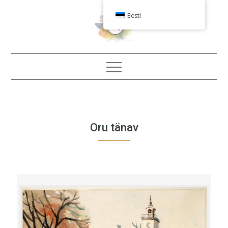
Skip
Eesti
to
content
Oru tänav